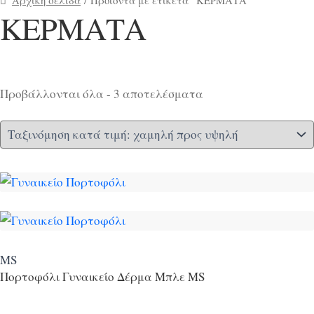
ΚΕΡΜΑΤΑ
Sorted
Προβάλλονται όλα - 3 αποτελέσματα
Price filter
by
Text search
price:
low
to
Brands - Μάρκες
high
Brands - Μάρκες
MS
Πορτοφόλι Γυναικείο Δέρμα Μπλε MS
Προϊόν Χρώμα