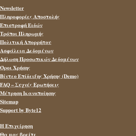
Newsletter
Πληροφορίες Αποστολής
Επιστροφή Ειδών
Τρόποι Πληρωμής
Πολιτική Απορρήτου
Ασφάλεια Δεδομένων
Δήλωση Προσωπικών Δεδομένων
Όροι Χρήσης
Βίντεο Επίδειξης Χρήσης (Demo)
FAQ – Συχνές Ερωτήσεις
Μέτρηση Ικανοποίησης
Sitemap
Support by Byte12
Η Επιχείρηση
Θα μας βρείτε