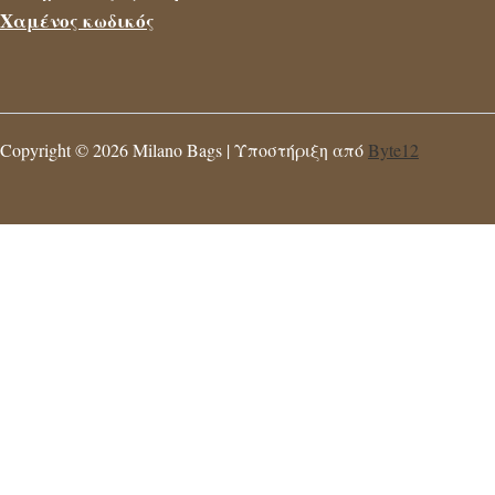
Χαμένος κωδικός
Copyright © 2026 Milano Bags | Υποστήριξη από
Byte12
Η ιστοσελίδα χρησιμοποιεί cookies για την ευκολία της
περιήγησης. Με τη χρήση της αποδέχεστε αυτόματα την
χρήση των cookies.
Ρυθμίσεις Cookie
Αποδοχή
Close