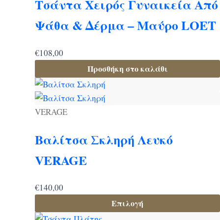
Τσάντα Χειρός Γυναικεία Από
Ψάθα & Δέρμα – Μαύρο LOET
€
108,00
Προσθήκη στο καλάθι
Αυτό
VERAGE
το
Βαλίτσα Σκληρή Λευκό
προϊόν
έχει
VERAGE
πολλαπλές
παραλλαγές.
€
140,00
Οι
Επιλογή
επιλογές