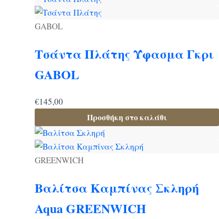
μπορούν
να
GABOL
επιλεγούν
στη
Τσάντα Πλάτης Ύφασμα Γκρι
σελίδα
του
GABOL
προϊόντος
€
145,00
Προσθήκη στο καλάθι
GREENWICH
Βαλίτσα Καμπίνας Σκληρή
Aqua GREENWICH