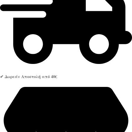
✔ Δωρεάν Αποστολή από 40€