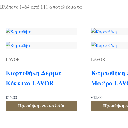
Sorted
Price filter
Βλέπετε 1–64 από 111 αποτελέσματα
by
Text search
price:
low
Brands - Μάρκες
to
high
Brands - Μάρκες
LAVOR
LAVOR
Προϊόν Χρώμα
Καρτοθήκη Δέρμα
Καρτοθήκη
Κόκκινο LAVOR
Μαύρο LAV
Προϊόν Χρώμα
€
15,00
€
15,00
Προϊόν Μέγεθος
Προσθήκη στο καλάθι
Προσθήκη σ
Προϊόν Μέγεθος